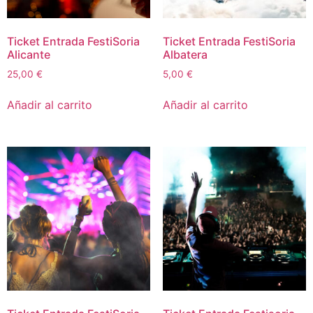
Ticket Entrada FestiSoria
Ticket Entrada FestiSoria
Alicante
Albatera
25,00
€
5,00
€
Añadir al carrito
Añadir al carrito