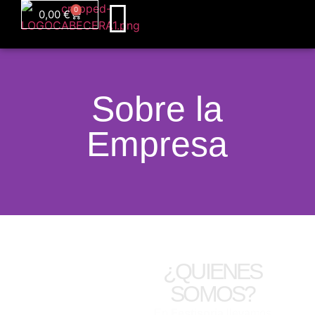
0
0,00
€
Sobre la
Empresa
¿QUIENES
SOMOS?
En
Festisoria
llevamos