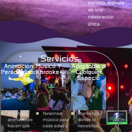
invitado disfrute
de una
celebración
única.
Servicios
Animación
Musica Y
Adaptable a
Personalizada
Karaoke
Cualquier
Espacio
Nuestros
Tenemos
Montamos
animadores
música para
donde lo
hacen que
cada edad y
necesites:
los niños se
un karaoke
salones,