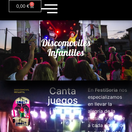
0
0,00
€
Discomoviles
Infantiles
Canta
En
FestiSoria
nos
especializamos
juegos
en llevar la
alegría de la
música y el baile
a cada rincón de