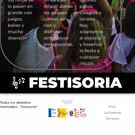
lo pasen en
infantil donde
patios,
grande con
los peques
colegios o
juegos,
cantan, se
locales.
bailes y
ríen y
Nos
mucha
disfrutan
adaptamos
diversión.
sintiéndose
al espacio
protagonistas.
y llevamos
la fiesta a
cualquier
rincón.
Todos los derechos
reservados - Festisoria®
Inicio
La Empresa
Servicios