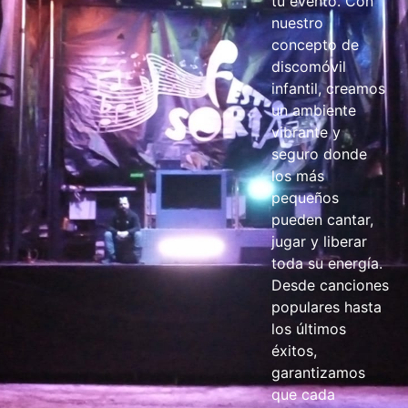
tu evento. Con
nuestro
concepto de
discomóvil
infantil, creamos
un ambiente
vibrante y
seguro donde
los más
pequeños
pueden cantar,
jugar y liberar
toda su energía.
Desde canciones
populares hasta
los últimos
éxitos,
garantizamos
que cada