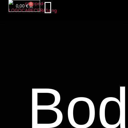
0
0,00
€
Bod