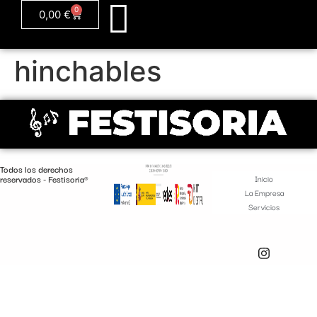
0
0,00
€
hinchables
Todos los derechos
reservados - Festisoria®
Inicio
La Empresa
Servicios