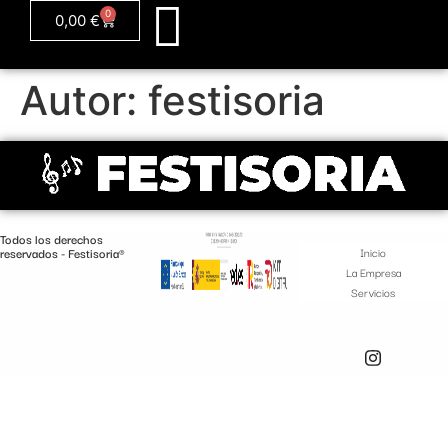
0
0,00
€
Autor:
festisoria
Todos los derechos
reservados - Festisoria®
Inicio
La Empresa
Servicios